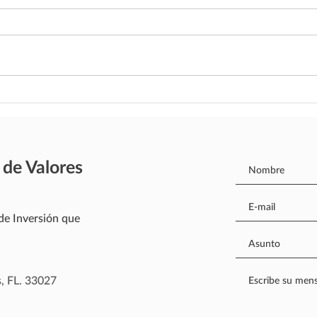
Nos a
prime
nuest
benef
bursát
Proceso para retirar fondos
de su Portafolio
 de Valores
de Inversión que
, FL. 33027