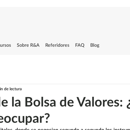
ursos
Sobre R&A
Referidores
FAQ
Blog
n de lectura
e la Bolsa de Valores:
eocupar?
itales, donde se negocian segundo a segundo los instru