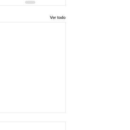
Ver todo
o van nuestros
folios?