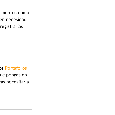
 momentos como 
 en necesidad 
egistrarías 
os 
Portafolios
que pongas en 
as necesitar a 