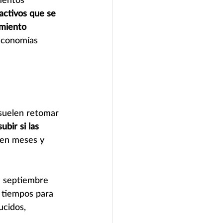
 activos que se 
imiento 
 economías 
 suelen retomar 
ubir si las 
 en meses y 
e septiembre 
 tiempos para 
ucidos, 