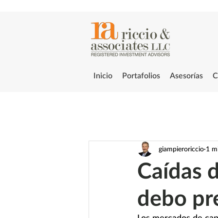
Inicio
Portafolios
Asesorías
C
giampieroriccio
1 mi
Caídas d
debo pr
Los mercados de cap