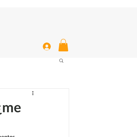
 ¿me
mentos 