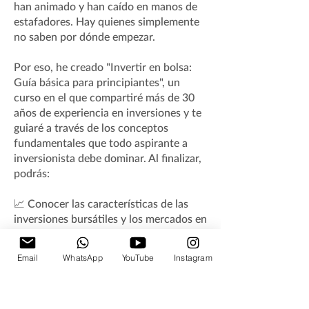
han animado y han caído en manos de
estafadores. Hay quienes simplemente
no saben por dónde empezar.
Por eso, he creado "Invertir en bolsa:
Guía básica para principiantes", un
curso en el que compartiré más de 30
años de experiencia en inversiones y te
guiaré a través de los conceptos
fundamentales que todo aspirante a
inversionista debe dominar. Al finalizar,
podrás:
📈 Conocer las características de las
inversiones bursátiles y los mercados en
los que se negocian.
🔍 Distinguir entre proveedores de
Email
WhatsApp
YouTube
Instagram
servicios honestos y confiables y
aquellos menos escrupulosos.
💡 Evaluar si este tipo de inversiones es