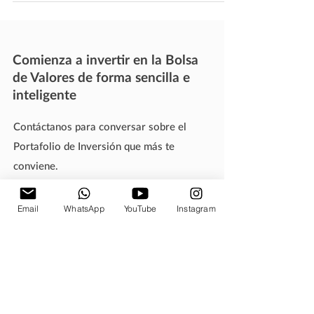
Comienza a invertir en la Bolsa
de Valores de forma sencilla e
inteligente
Contáctanos para conversar sobre el
Portafolio de Inversión que más te
conviene.
Email
WhatsApp
YouTube
Instagram
3100 SW 147th Way. Apt 1301.
Pembroke Pines, FL. 33027
Teléfono: 1-954-881-3398