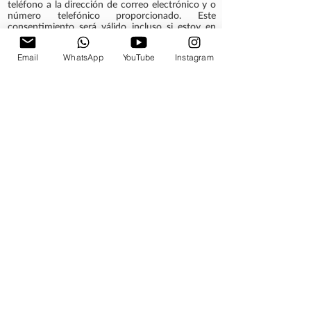
teléfono a la dirección de correo electrónico y o
número telefónico proporcionado. Este
consentimiento será válido incluso si estoy en
una lista de No llamar. El consentimiento no es
una condición de compra.
Email
WhatsApp
YouTube
Instagram
Qué son ETFs
Portafolios de inversión
Privacy Policy
Disclaimer
Cómo Afiliarse
Conocer más...
Asesor de inversiones en Miami
Riccio & Associates LLC © 2021