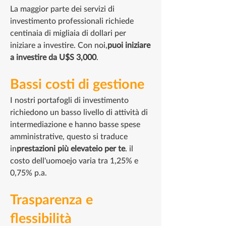
pubblicitario per conto di
La maggior parte dei servizi di
Riccio&Associates LLC.< /p>
investimento professionali richiede
centinaia di migliaia di dollari per
iniziare a investire. Con noi,
puoi iniziare
a investire da U$S 3,
000
.
Bassi costi di gestione
I nostri portafogli di investimento
richiedono un basso livello di attività di
intermediazione e hanno basse spese
amministrative, questo si traduce
in
prestazioni più elevate
io per te
. il
costo dell'uomo
ejo varia tra 1,25% e
0,75% p.a.
Trasparenza e
flessibilità