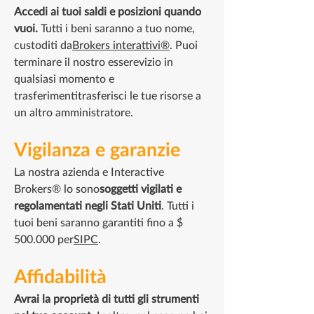
Accedi ai tuoi saldi e posizioni quando
vuoi.
Tutti i beni saranno a tuo nome,
custoditi da
Brokers interattivi®
. Puoi
terminare il nostro essere
vizio in
qualsiasi momento e
trasferimenti
trasferisci le tue risorse a
un altro amministratore.
Vigilanza e garanzie
La nostra azienda e Interactive
Brokers® lo sono
soggetti vigilati e
regolamentati negli Stati Uniti
. ​Tutti i
tuoi beni saranno garantiti fino a $
500.000 per
SIPC
.
Affidabilità
Avrai la proprietà di tutti gli strumenti