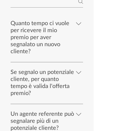
Quanto tempo ci vuole
per ricevere il mio
premio per aver
segnalato un nuovo
cliente?
La ricompensa viene data dopo che
il nuovo cliente ha effettuato un
Se segnalo un potenziale
investimento attraverso i servizi
cliente, per quanto
della nostra azienda. Una volta
tempo è valida l'offerta
confermato l'investimento, la
premio?
ricompensa verrà data entro 30
Il termine per un cliente segnalato
giorni
per diventare un investitore
Un agente referente può
attraverso i nostri servizi e per
segnalare più di un
l'Agente di riferimento per ricevere
potenziale cliente?