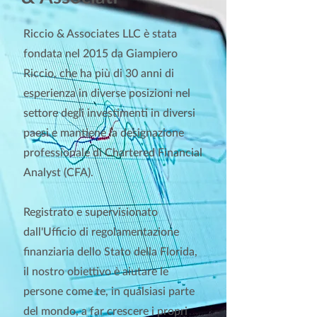
Riccio & Associates LLC è stata
fondata nel 2015 da Giampiero
Riccio, che ha più di 30 anni di
esperienza in diverse posizioni nel
settore degli investimenti in diversi
paesi e mantiene la designazione
professionale di Chartered Financial
Analyst (CFA).
Registrato e supervisionato
dall'Ufficio di regolamentazione
finanziaria dello Stato della Florida,
il nostro obiettivo è aiutare le
persone come te, in qualsiasi parte
del mondo, a far crescere i propri