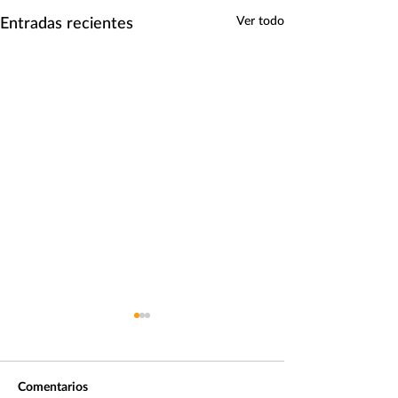
Entradas recientes
Ver todo
¿Cómo van nues
Portafolios?
Nos acercamos al c
Comentarios