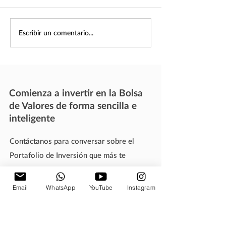
primer semestre de
y nuestros Portafol
beneficiado de un
Proceso para retirar
Escribir un comentario...
bursátiles benignos 
fondos de su Portafolio
Comienza a invertir en la Bolsa
de Valores de forma sencilla e
inteligente
Contáctanos para conversar sobre el
Portafolio de Inversión que más te
conviene.
3100 SW 147th Way. Apt 1301.
Email
WhatsApp
YouTube
Instagram
Pembroke Pines, FL. 33027
Teléfono: 1-954-881-3398