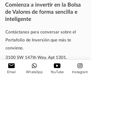
Comienza a invertir en la Bolsa
de Valores de forma sencilla e
inteligente
Contáctanos para conversar sobre el
Portafolio de Inversión que más te
conviene.
3100 SW 147th Way. Apt 1301.
Pembroke Pines, FL. 33027
Teléfono: 1-954-881-3398
Email
WhatsApp
YouTube
Instagram